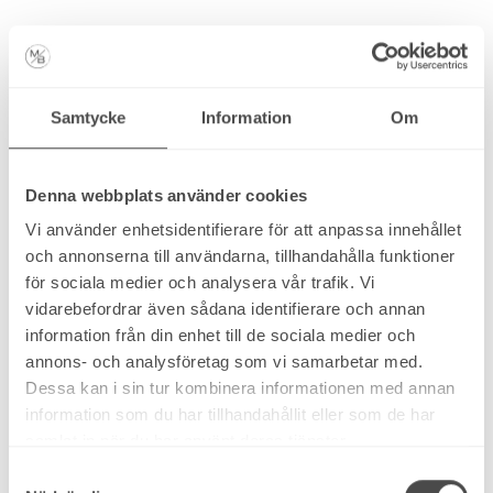
Movember
30 november, 2018
Samtycke
Information
Om
November är lika med mustasch för männen på
Bergstrand. Det har blivit en tradition för oss att
Denna webbplats använder cookies
uppmärksamma Mustaschkampen och Sveriges
Vi använder enhetsidentifierare för att anpassa innehållet
vanligaste cancersjukdom prostatacancer.
och annonserna till användarna, tillhandahålla funktioner
för sociala medier och analysera vår trafik. Vi
Varje dag, varje månad, varje år får tusentals
vidarebefordrar även sådana identifierare och annan
män diagnosen prostatacancer. Det är Sveriges
information från din enhet till de sociala medier och
vanligaste cancersjukdom. Mer pengar behövs i
annons- och analysföretag som vi samarbetar med.
kampen mot prostatacancern till forskning för
Dessa kan i sin tur kombinera informationen med annan
bättre diagnos- och behandlingsmetoder samt
information som du har tillhandahållit eller som de har
opinionsbildning.
samlat in när du har använt deras tjänster.
Samtyckesval